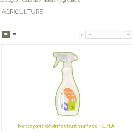
Catalogue
/
Cellande
/
Métiers
/
Agriculture
AGRICULTURE
Tri
--
Nettoyant désinfectant surface - L.H.A.