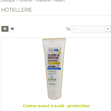
Catalogue
/
Cellande
/
Hôtellerie
/
Métiers
HÔTELLERIE
Tri
--
Crème avant travail - protection