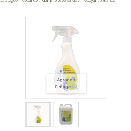
Catalogue
/
Cellande
/
Gamme Greenande
/
Nettoyant brillance
Agrandir
l'image