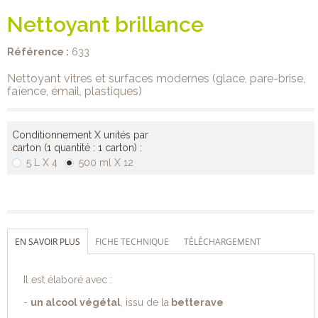
Nettoyant brillance
Référence :
633
Nettoyant vitres et surfaces modernes (glace, pare-brise,
faïence, émail, plastiques)
Conditionnement X unités par
carton (1 quantité : 1 carton) :
5 L X 4
500 ml X 12
EN SAVOIR PLUS
FICHE TECHNIQUE
TÉLÉCHARGEMENT
Il est élaboré avec :
-
un alcool végétal
, issu de la
betterave